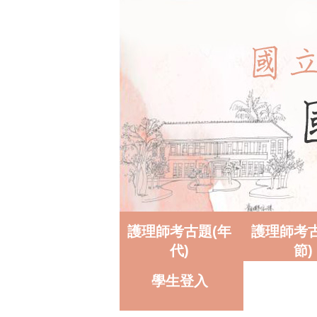
護理師考古題(年
護理師考古
代)
節)
學生登入