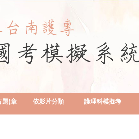
題(章
依影片分類
護理科模擬考