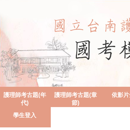
護理師考古題(年
護理師考古題(章
依影片
代)
節)
學生登入