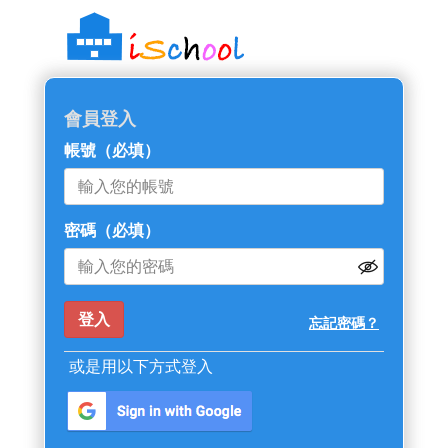
::: 跳過主導覽區塊
會員登入
帳號
（必填）
密碼
（必填）
忘記密碼？
或是用以下方式登入