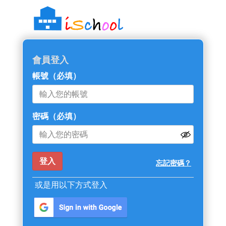
::: 跳過主導覽區塊
會員登入
帳號
（必填）
密碼
（必填）
忘記密碼？
或是用以下方式登入