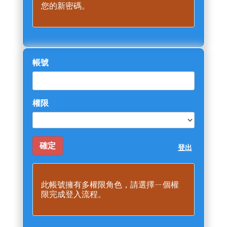
您的新密碼。
帳號
權限
登出
此帳號擁有多權限角色，請選擇ㄧ個權
限完成登入流程。