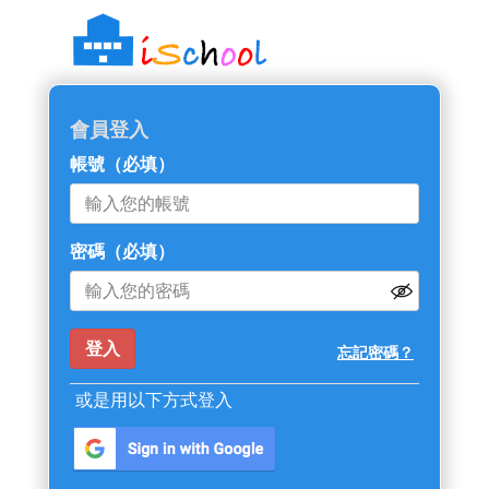
::: 跳過主導覽區塊
會員登入
帳號
（必填）
密碼
（必填）
忘記密碼？
或是用以下方式登入