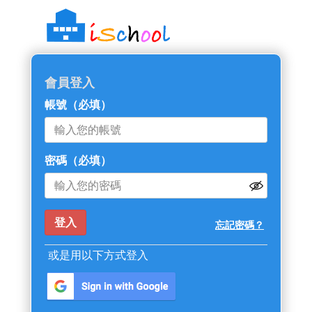
::: 跳過主導覽區塊
會員登入
帳號
（必填）
密碼
（必填）
忘記密碼？
或是用以下方式登入