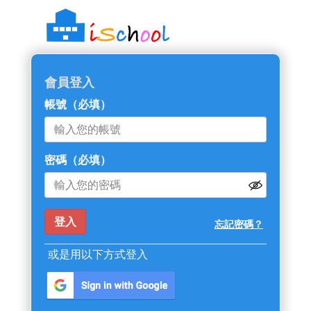
::: 跳過主導覽區塊
會員登入
帳號
（必填）
密碼
（必填）
忘記密碼？
或是用以下方式登入