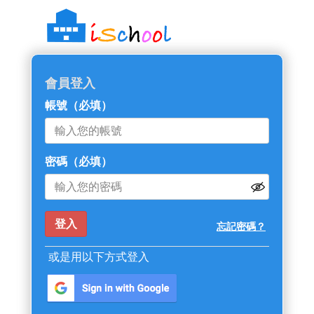
::: 跳過主導覽區塊
會員登入
帳號
（必填）
密碼
（必填）
忘記密碼？
或是用以下方式登入