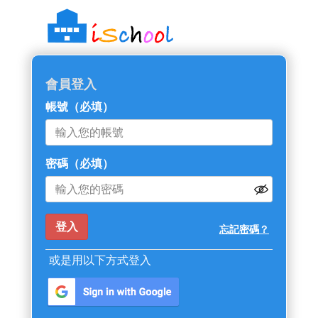
::: 跳過主導覽區塊
會員登入
帳號
（必填）
密碼
（必填）
忘記密碼？
或是用以下方式登入