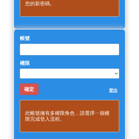
您的新密碼。
帳號
權限
登出
此帳號擁有多權限角色，請選擇ㄧ個權
限完成登入流程。