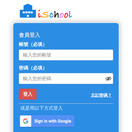
::: 跳過主導覽區塊
會員登入
帳號
（必填）
密碼
（必填）
忘記密碼？
或是用以下方式登入