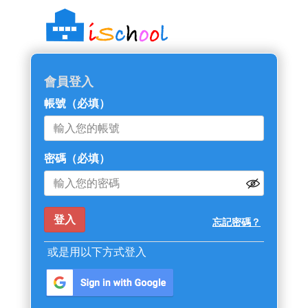
::: 跳過主導覽區塊
會員登入
帳號
（必填）
密碼
（必填）
忘記密碼？
或是用以下方式登入