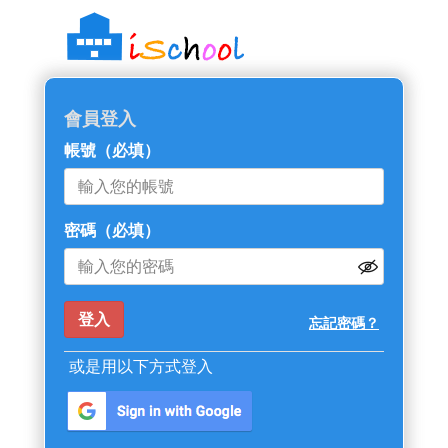
::: 跳過主導覽區塊
會員登入
帳號
（必填）
密碼
（必填）
忘記密碼？
或是用以下方式登入